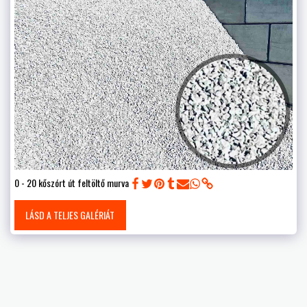
0 - 20 kőszórt út feltöltő murva
LÁSD A TELJES GALÉRIÁT